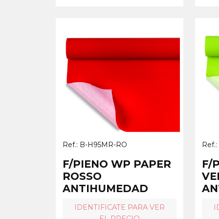
Ref.: B-H95MR-RO
Ref.
F/PIENO WP PAPER
F/
ROSSO
VE
ANTIHUMEDAD
AN
IDENTIFICATE PARA VER
I
EL PRECIO