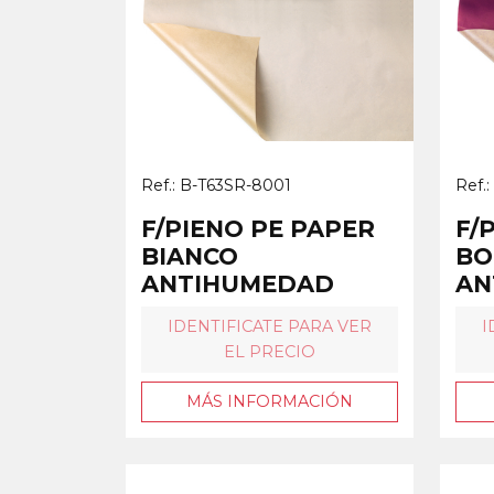
Ref.: B-T63SR-8001
Ref.
F/PIENO PE PAPER
F/
BIANCO
BO
ANTIHUMEDAD
AN
IDENTIFICATE PARA VER
I
EL PRECIO
MÁS INFORMACIÓN