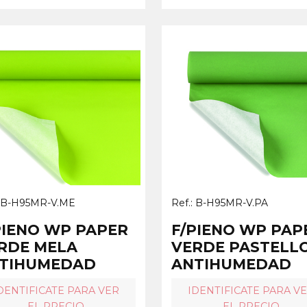
: B-H95MR-V.ME
Ref.: B-H95MR-V.PA
PIENO WP PAPER
F/PIENO WP PAP
RDE MELA
VERDE PASTELL
TIHUMEDAD
ANTIHUMEDAD
DENTIFICATE PARA VER
IDENTIFICATE PARA V
EL PRECIO
EL PRECIO