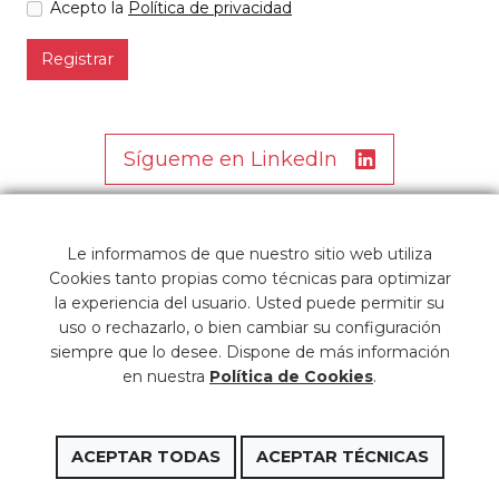
Acepto la
Política de privacidad
Registrar
Sígueme en LinkedIn
Le informamos de que nuestro sitio web utiliza
Cookies tanto propias como técnicas para optimizar
la experiencia del usuario. Usted puede permitir su
uso o rechazarlo, o bien cambiar su configuración
siempre que lo desee. Dispone de más información
en nuestra
Política de Cookies
.
Copyright © 2026 Embalajes la Plana
ACEPTAR TODAS
ACEPTAR TÉCNICAS
Nota legal
-
Política de cookies
-
Términos y condiciones
-
web@csnet.es