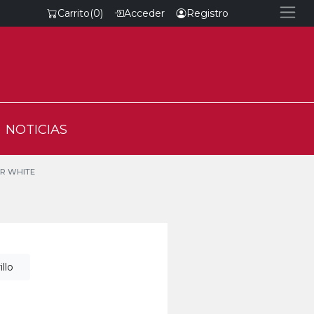
Carrito
(0)
Acceder
Registro
NOTICIAS
AR WHITE
llo